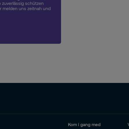
 zuverlässig schützen
ir melden uns zeitnah und
Kom i gang med