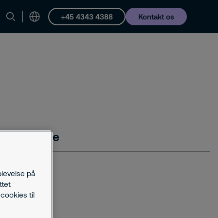
+45 4343 4388
Kontakt os
e Einträge
plevelse på
erungen
ttet
cookies til
wO