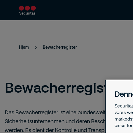
Hjem
Bewacherregister
Bewacherregister
Denn
Securita
Das Bewacherregister ist eine bundesweite Datenbank
vores we
markedsfø
Sicherheitsunternehmen und deren Beschäftigte nac
disse fo
werden. Es dient der Kontrolle und Transparenz der p