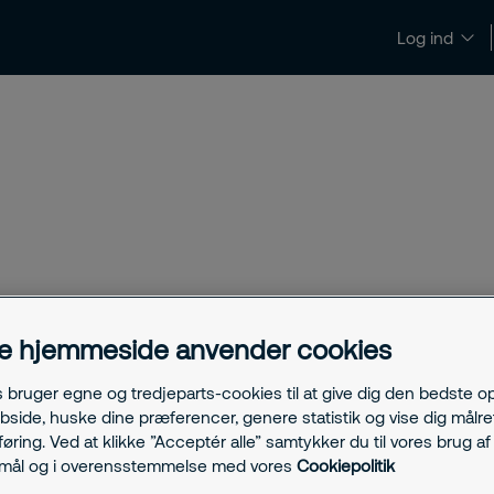
Log ind
Verwandt
e hjemmeside anvender cookies
s bruger egne og tredjeparts-cookies til at give dig den bedste o
Qualifizi
, in der
bside, huske dine præferencer, genere statistik og vise dig målre
ring. Ved at klikke ”Acceptér alle” samtykker du til vores brug af 
h § 34a GewO erfasst
§34a Ge
rmål og i overensstemmelse med vores
Cookiepolitik
rivaten