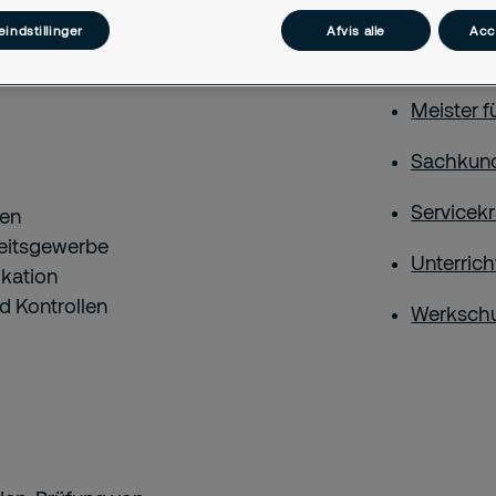
Fachkraft
indstillinger
Afvis alle
Acc
GSSK
Meister f
Sachkun
Servicekr
men
heitsgewerbe
Unterric
ikation
d Kontrollen
Werkschu