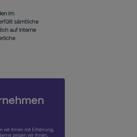
den im
rfüllt sämtliche
ich auf interne
rliche
ternehmen
n wir Ihnen mit Erfahrung,
erne zeigen wir Ihnen,