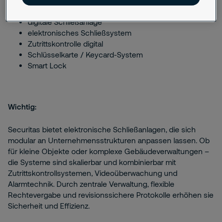
digitale Schließanlage
elektronisches Schließsystem
Zutrittskontrolle digital
Schlüsselkarte / Keycard-System
Smart Lock
Wichtig:
Securitas bietet elektronische Schließanlagen, die sich
modular an Unternehmensstrukturen anpassen lassen. Ob
für kleine Objekte oder komplexe Gebäudeverwaltungen –
die Systeme sind skalierbar und kombinierbar mit
Zutrittskontrollsystemen, Videoüberwachung und
Alarmtechnik. Durch zentrale Verwaltung, flexible
Rechtevergabe und revisionssichere Protokolle erhöhen sie
Sicherheit und Effizienz.