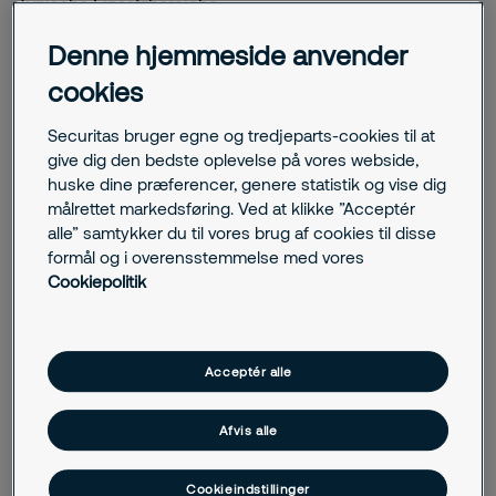
Typische Einsatzbereiche:
Denne hjemmeside anvender
Büro- und Verwaltungsgebäude
Hotels und Wohnanlagen
cookies
Schulen, Hochschulen und öffentliche Einrichtungen
Industrie- und Werksgelände
Securitas bruger egne og tredjeparts-cookies til at
Krankenhäuser und Pflegeeinrichtungen
give dig den bedste oplevelse på vores webside,
huske dine præferencer, genere statistik og vise dig
målrettet markedsføring. Ved at klikke ”Acceptér
alle” samtykker du til vores brug af cookies til disse
Leistungen:
formål og i overensstemmelse med vores
Cookiepolitik
Digitale Schlüsselverwaltung, Chip- und Kartenleser, mobile
Zutrittslösungen (Smartphone), Biometrische Integration,
Flexible Rechtevergabe, Zeitprofile, Protokollierung,
Integration mit EMA/BMA, Besuchermanagement, einfache
Acceptér alle
Erweiterbarkeit
Afvis alle
Cookieindstillinger
Relevante Synonyme & Suchbegriffe: