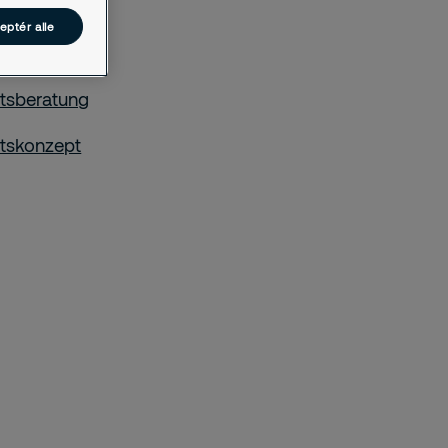
management
eptér alle
wertung
itsberatung
itskonzept