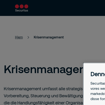
Hjem
Krisenmanagement
Krisenmanagemen
Denn
Securita
Krisenmanagement umfasst alle strategischen und 
vores we
markedsfø
Vorbereitung, Steuerung und Bewältigung schwerwieg
disse fo
die die Handlungsfähigkeit einer Organisation bedro