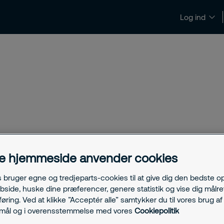
Log ind
t
Verwandt
e hjemmeside anvender cookies
s bruger egne og tredjeparts-cookies til at give dig den bedste o
Sicherhe
operativen Maßnahmen zur
bside, huske dine præferencer, genere statistik og vise dig målre
ring. Ved at klikke ”Acceptér alle” samtykker du til vores brug af 
ender Krisensituationen,
Corporat
rmål og i overensstemmelse med vores
Cookiepolitik
hen.