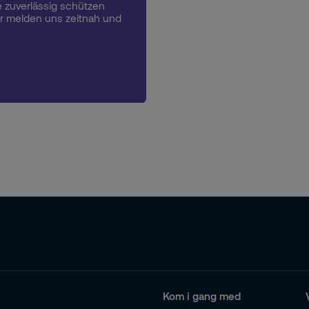
 zuverlässig schützen
ir melden uns zeitnah und
Kom i gang med