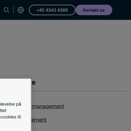
+45 4343 4388
Kontakt os
e Einträge
plevelse på
its- und Risikomanagement
ttet
cookies til
e Risk Management