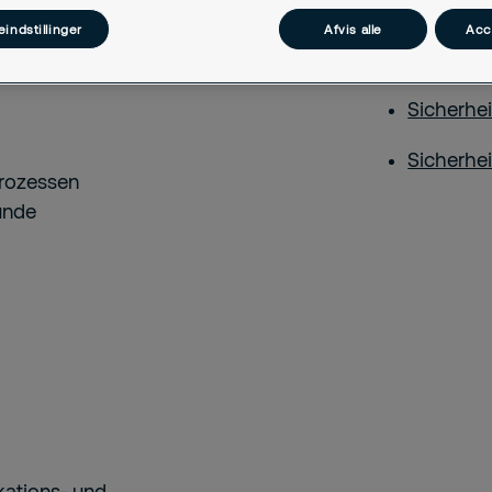
Notfall
indstillinger
Afvis alle
Acc
Risikobe
Sicherhe
Sicherhe
prozessen
ünde
kations- und