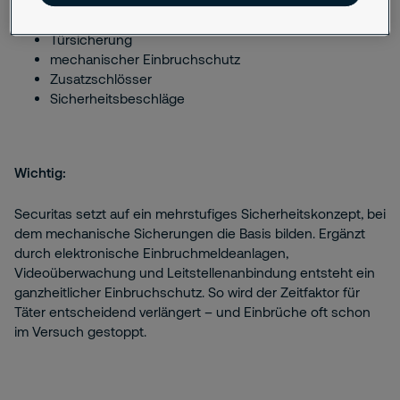
Fenstersicherung
Türsicherung
mechanischer Einbruchschutz
Zusatzschlösser
Sicherheitsbeschläge
Wichtig:
Securitas setzt auf ein mehrstufiges Sicherheitskonzept, bei
dem mechanische Sicherungen die Basis bilden. Ergänzt
durch elektronische Einbruchmeldeanlagen,
Videoüberwachung und Leitstellenanbindung entsteht ein
ganzheitlicher Einbruchschutz. So wird der Zeitfaktor für
Täter entscheidend verlängert – und Einbrüche oft schon
im Versuch gestoppt.