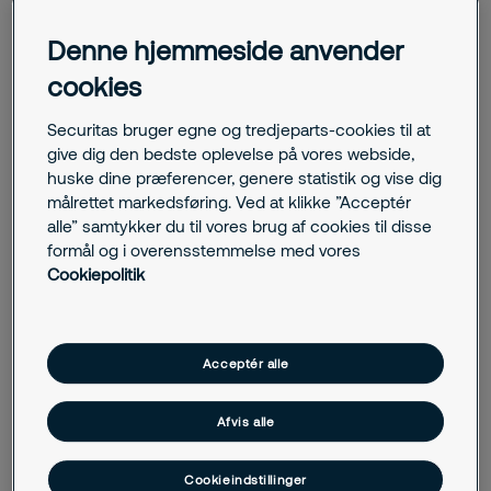
Typische Einsatzbereiche:
Denne hjemmeside anvender
Privathäuser und Wohnungen
Bürogebäude und Verwaltungen
cookies
Einzelhandel und Ladengeschäfte
Schulen und öffentliche Einrichtungen
Securitas bruger egne og tredjeparts-cookies til at
Lagerhallen und Gewerbeimmobilien
give dig den bedste oplevelse på vores webside,
huske dine præferencer, genere statistik og vise dig
målrettet markedsføring. Ved at klikke ”Acceptér
alle” samtykker du til vores brug af cookies til disse
Leistungen:
formål og i overensstemmelse med vores
Cookiepolitik
Sicherheitsfenster und -türen, Zusatzschlösser, Querriegel,
Panzerriegel, Gitter und Rollläden, Türspione, Beschläge und
Scharniersicherungen, Integration in elektronische
Systeme, Kombination mit EMA und Videoüberwachung
Acceptér alle
Afvis alle
Relevante Synonyme & Suchbegriffe:
Cookieindstillinger