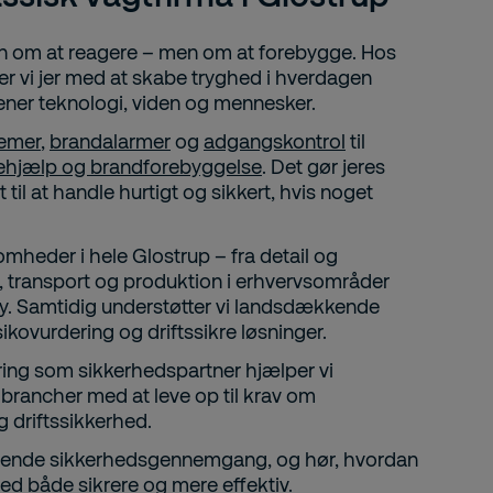
un om at reagere – men om at forebygge. Hos
er vi jer med at skabe tryghed i hverdagen
ener teknologi, viden og mennesker.
temer
,
brandalarmer
og
adgangskontrol
til
tehjælp og brandforebyggelse
. Det gør jeres
til at handle hurtigt og sikkert, hvis noget
mheder i hele Glostrup – fra detail og
k, transport og produktion i erhvervsområder
y. Samtidig understøtter vi landsdækkende
ikovurdering og driftssikre løsninger.
ing som sikkerhedspartner hjælper vi
brancher med at leve op til krav om
driftssikkerhed.
igtende sikkerhedsgennemgang, og hør, hvordan
ed både sikrere og mere effektiv.