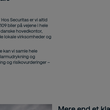
 Hos Securitas er vi altid
09 biler på vejene i hele
s danske hovedkontor,
e lokale virksomheder og
 kan vi samle hele
, alarmudrykning og
ng og risikovurderinger –
Mere end et kla