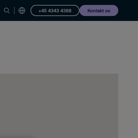
+45 4343 4388
Kontakt os
iere