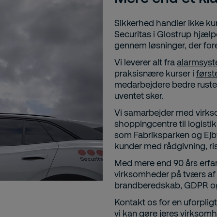
Sikkerhed handler ikke k
Securitas i Glostrup hjælp
gennem løsninger, der for
Vi leverer alt fra
alarmsys
praksisnære kurser i
førs
medarbejdere bedre rustet 
uventet sker.
Vi samarbejder med virkso
shoppingcentre til logisti
som Fabriksparken og Ejb
kunder med rådgivning, ris
Med mere end 90 års erfar
virksomheder på tværs af 
brandberedskab, GDPR og 
Kontakt os for en uforpl
vi kan gøre jeres virksomh