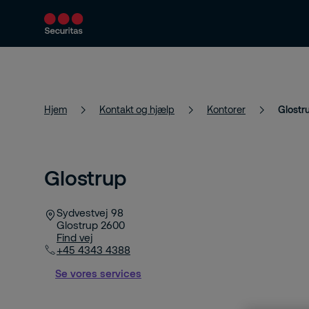
Sikkerhedsservices
Vores løsninger
Hjem
Kontakt og hjælp
Kontorer
Glostr
Glostrup
Sydvestvej 98
Glostrup
2600
Find vej
+45 4343 4388
Se vores services