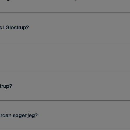
s i Glostrup?
strup?
ordan søger jeg?