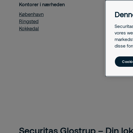
Kontorer i nærheden
Denn
København
Ringsted
Securita
Kokkedal
vores we
markedsfø
disse fo
Cookie
Securitas Glostrup – Din lok