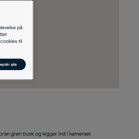
plevelse på
ttet
cookies til
eptér alle