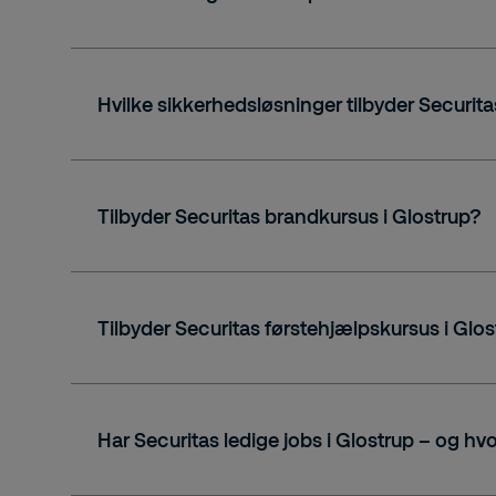
Hvilke sikkerhedsløsninger tilbyder Securita
Tilbyder Securitas brandkursus i Glostrup?
Se den fulde oversigt her
Tilbyder Securitas førstehjælpskursus i Glo
Har Securitas ledige jobs i Glostrup – og hv
Læs mere om vores førstehjælpskurser.