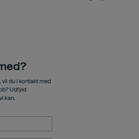
 med?
 vil du i kontakt med
 job? Udfyld
vi kan.