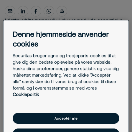
I dette white paper vil vi dykke ned i de essentielle
aspekter af sikkerhed inden for transport- og
Denne hjemmeside anvender
logistiksektoren. Vi vil udforske de grundlæggende
cookies
udfordringer, som branchen står overfor baseret på
data fra risikovurderinger udført af vores
Securitas bruger egne og tredjeparts-cookies til at
sikkerhedskonsulenter over hele verden.
give dig den bedste oplevelse på vores webside,
huske dine præferencer, genere statistik og vise dig
Vi ser også på dokumentationskrav, effekten af
målrettet markedsføring. Ved at klikke ”Acceptér
alle” samtykker du til vores brug af cookies til disse
NIS2- og CER-direktiverne, risikoen for dieseltyveri
formål og i overensstemmelse med vores
og ikke mindst sikring af hele værdikæden.
Cookiepolitik
Mød eksperterne
Acceptér alle