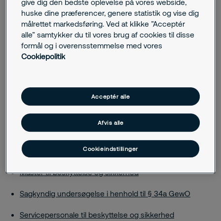
give dig den bedste oplevelse på vores webside,
huske dine præferencer, genere statistik og vise dig
målrettet markedsføring. Ved at klikke ”Acceptér
Relaterede indlæg
alle” samtykker du til vores brug af cookies til disse
formål og i overensstemmelse med vores
Cookiepolitik
Kvalifikationer
§34a GewO
Acceptér alle
Vagt Register
Afvis alle
Specialist i beskyttelse og sikkerhed
Cookieindstillinger
GSSK
Master til beskyttelse og sikkerhed
Sagkyndig undersøgelse i henhold til § 34a GewO
Servicepersonale til beskyttelse og sikkerhed