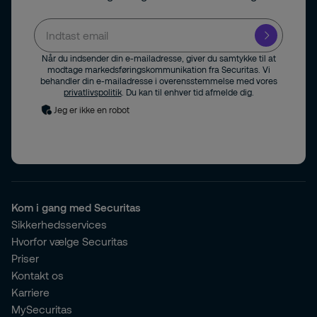
Når du indsender din e-mailadresse, giver du samtykke til at
modtage markedsføringskommunikation fra Securitas. Vi
behandler din e-mailadresse i overensstemmelse med vores
privatlivspolitik
. Du kan til enhver tid afmelde dig.
Jeg er ikke en robot
Kom i gang med Securitas
Sikkerhedsservices
Hvorfor vælge Securitas
Priser
Kontakt os
Karriere
MySecuritas