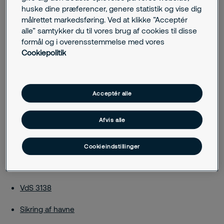
huske dine præferencer, genere statistik og vise dig
målrettet markedsføring. Ved at klikke ”Acceptér
alle” samtykker du til vores brug af cookies til disse
Standarder og certificeringer
formål og i overensstemmelse med vores
Cookiepolitik
DIN 77200
DIN EN 50518
Acceptér alle
ISO 9001
Afvis alle
ISO/IEC 27001
SCC**-VAZ 2021
Cookieindstillinger
VdS 2172
VdS 3138
Sikring af havne