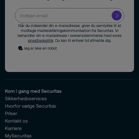
Når du indsender din e-mailadresse, giver du samtykke til at
modtage markedsføringskommunikation fra Securitas. Vi
behandler din e-mailadresse i overensstemmelse med vores
privatlivspolitik
. Du kan til enhver tid afmelde dig.
Jeg er ikke en robot
Kom i gang med Securitas
Sikkerhedsservices
Hvorfor vælge Securitas
Priser
Kontakt os
Karriere
MySecuritas