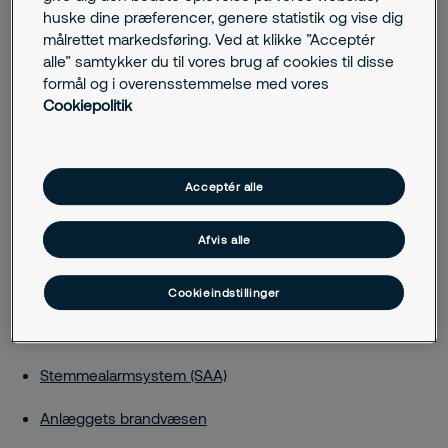
huske dine præferencer, genere statistik og vise dig
målrettet markedsføring. Ved at klikke ”Acceptér
alle” samtykker du til vores brug af cookies til disse
Brandsikring
formål og i overensstemmelse med vores
Cookiepolitik
Brandalarmsystem (BMA)
Brandbeskyttelse, defensiv
Acceptér alle
Brandbeskyttelse, forebyggende
Afvis alle
Brandmand
Uddannelse i brandsikkerhed
Cookieindstillinger
Evakueringssystem
Stemmealarmsystem (SAA)
Anlæggets brandvæsen