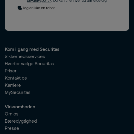
privatlivspolitik
. Du kan til enhver tid afmelde dig.
Jeg er ikke en robot
Kom i gang med Securitas
Sikkerhedsservices
Hvorfor vælge Securitas
Priser
Kontakt os
Karriere
MySecuritas
Virksomheden
Om os
Bæredygtighed
Presse