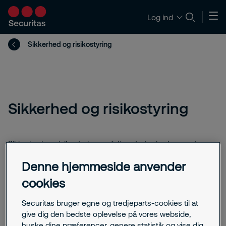
Log ind
Sikkerhed og risikostyring
Sikkerhed og risikostyring
Sikkerhed og risikostyring omfatter strategier, koncepter og
foranstaltninger til at identificere farer på et tidligt tidspunkt
Denne hjemmeside anvender
og styre dem effektivt. Securitas' ordliste forklarer
nøglebegreber fra sikkerhedsrådgivning til krisestyring.
cookies
Securitas bruger egne og tredjeparts-cookies til at
give dig den bedste oplevelse på vores webside,
Relaterede indlæg
huske dine præferencer, genere statistik og vise dig