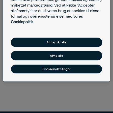
målrettet markedsføring. Ved at klikke ”Acceptér
alle” samtykker du til vores brug af cookies til disse
formål og i overensstemmelse med vores
Risikostyring i virksomheder
Cookiepolitik
Krisestyring
Beredskabsstyring
Acceptér alle
Risikovurdering
Afvis alle
Rådgivning om sikkerhed
Cookieindstillinger
Sikkerhed