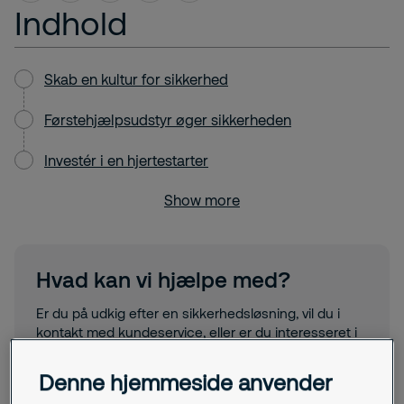
Indhold
Skab en kultur for sikkerhed
Førstehjælpsudstyr øger sikkerheden
Investér i en hjertestarter
Show more
Hvad kan vi hjælpe med?
Er du på udkig efter en sikkerhedsløsning, vil du i
kontakt med kundeservice, eller er du interesseret i
et job? Udfyld formularen, så kontakter vi dig, så
hurtigt vi kan.
Denne hjemmeside anvender