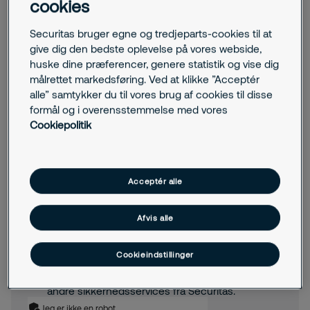
cookies
Navn
Securitas bruger egne og tredjeparts-cookies til at
give dig den bedste oplevelse på vores webside,
Virksomhed
huske dine præferencer, genere statistik og vise dig
målrettet markedsføring. Ved at klikke ”Acceptér
alle” samtykker du til vores brug af cookies til disse
Email
formål og i overensstemmelse med vores
Cookiepolitik
Telefon
Acceptér alle
Ved at indsende formularen giver du samtykke til
behandling af dine personlige data. Samtykket kan
Afvis alle
altid tilbagekaldes. Læs mere om behandlingen af
dine personoplysninger i vores
privatlivspolitik
.
Ja tak, jeg vil gerne modtage tilbud og
Cookieindstillinger
nyhedsbreve via e-mail og telefon angående
brandsikring, fysisk sikring, elektronisk sikring og
andre sikkerhedsservices fra Securitas.
Jeg er ikke en robot