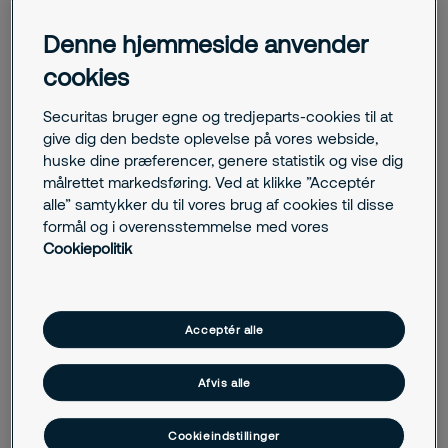
Denne hjemmeside anvender
Email
cookies
Telefon
Securitas bruger egne og tredjeparts-cookies til at
give dig den bedste oplevelse på vores webside,
huske dine præferencer, genere statistik og vise dig
målrettet markedsføring. Ved at klikke ”Acceptér
Ved at indsende formularen giver du samtykke til
behandling af dine personlige data. Samtykket kan
alle” samtykker du til vores brug af cookies til disse
altid tilbagekaldes. Læs mere om behandlingen af
formål og i overensstemmelse med vores
dine personoplysninger i vores
privatlivspolitik
.
Cookiepolitik
Ja tak, jeg vil gerne modtage tilbud og
nyhedsbreve via e-mail og telefon angående
brandsikring, fysisk sikring, elektronisk sikring og
andre sikkerhedsservices fra Securitas.
Acceptér alle
Jeg er ikke en robot
Afvis alle
Send
Cookieindstillinger