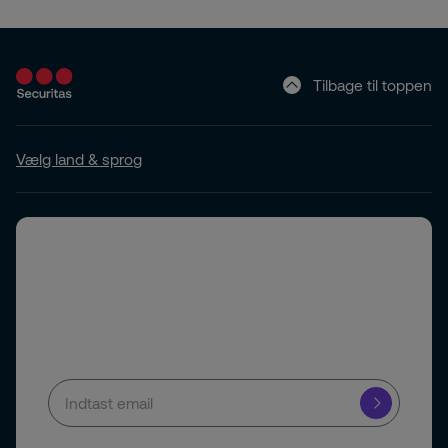
Tilbage til toppen
Vælg land & sprog
Skriv dig op til vores nyhedsbrev
Få praktiske råd og indblik i sikkerhed, der hjælper dig
med hverdagens og fremtidens udfordringer.
Når du indsender din e-mailadresse, giver du samtykke til at