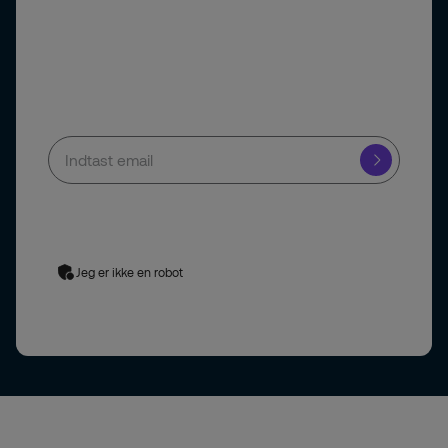
Sikkert
Bliv klogere på, hvordan din sikkerhedsløsning kan
skabe værdi i hele din virksomhed. Du kan altid afmelde
dig igen.
Når du indsender din e-mailadresse, giver du samtykke til at
modtage markedsføringskommunikation fra Securitas. Vi
behandler din e-mailadresse i overensstemmelse med vores
privatlivspolitik
. Du kan til enhver tid afmelde dig.
Jeg er ikke en robot