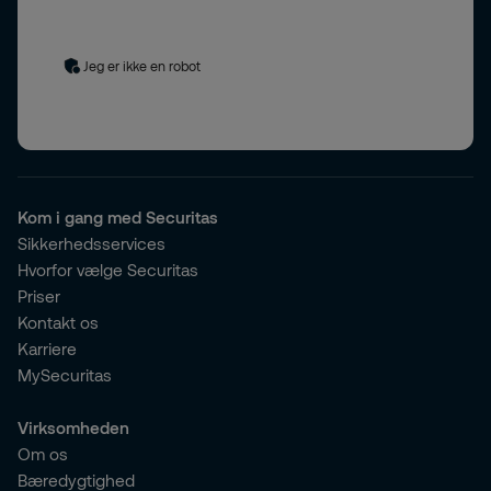
modtage markedsføringskommunikation fra Securitas. Vi
behandler din e-mailadresse i overensstemmelse med vores
privatlivspolitik
. Du kan til enhver tid afmelde dig.
Jeg er ikke en robot
Kom i gang med Securitas
Sikkerhedsservices
Hvorfor vælge Securitas
Priser
Kontakt os
Karriere
MySecuritas
Virksomheden
Om os
Bæredygtighed