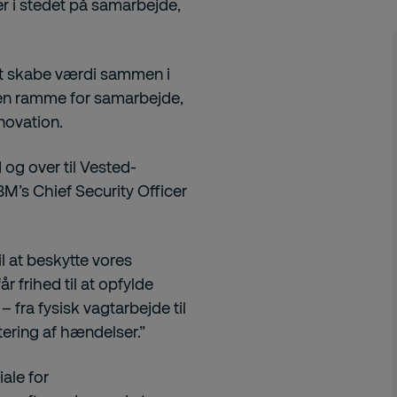
r i stedet på samarbejde,
at skabe værdi sammen i
r en ramme for samarbejde,
nnovation.
og over til Vested-
 IBM’s Chief Security Officer
il at beskytte vores
 frihed til at opfylde
 fra fysisk vagtarbejde til
ering af hændelser.”
ale for