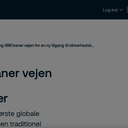
Log ind
Viden og nyheder
Kontakt og hjælp
Karr
Securitas og IBM baner vejen for en ny tilgang til sikkerhedskontrakter
ner vejen
er
ørste globale
en traditionel