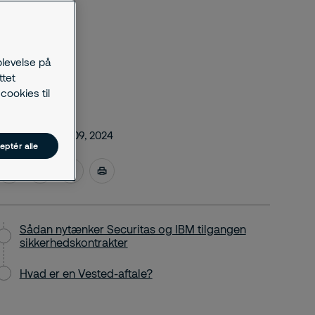
plevelse på
ttet
cookies til
december 09, 2024
eptér alle
Sådan nytænker Securitas og IBM tilgangen
sikkerhedskontrakter
Hvad er en Vested-aftale?