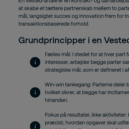
En Vested-aftale er en kontrakt- og samarbejdsm
at skabe et tættere partnerskab mellem to parte
mål, langsigtet succes og innovation frem for tr
transaktionsbaserede forhold.
Grundprincipper i en Vested
Fælles mål: I stedet for at hver part
interesser, arbejder begge parter 
strategiske mål, som er defineret i af
Win-win tankegang: Parterne deler b
hvilket sikrer, at begge har incitamen
hinanden.
Fokus på resultater, ikke aktiviteter: 
præcist, hvordan opgaver skal udfør