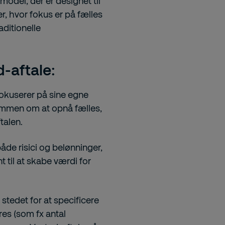
odel, der er designet til
r, hvor fokus er på fælles
aditionelle
-aftale:
 fokuserer på sine egne
sammen om at opnå fælles,
talen.
åde risici og belønninger,
t til at skabe værdi for
I stedet for at specificere
es (som fx antal