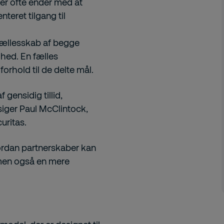
ter ofte ender med at
nteret tilgang til
 fællesskab af begge
hed. En fælles
orhold til de delte mål.
gensidig tillid,
” siger Paul McClintock,
uritas.
ordan partnerskaber kan
, men også en mere