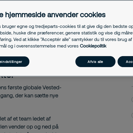
t samarbejde baseret
e hjemmeside anvender cookies
s bruger egne og tredjeparts-cookies til at give dig den bedste o
bside, huske dine præferencer, genere statistik og vise dig målre
ring. Ved at klikke ”Acceptér alle” samtykker du til vores brug af 
rmål og i overensstemmelse med vores
Cookiepolitik
og IBM
indstillinger
Afvis alle
Acc
kter
ns første globale Vested-
lgang, der kan sætte nye
t af et team ledet af
llen vender op og ned på