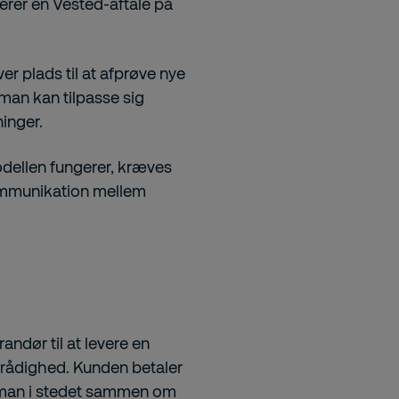
serer en Vested-aftale på
ver plads til at afprøve nye
man kan tilpasse sig
inger.
odellen fungerer, kræves
ommunikation mellem
andør til at levere en
il rådighed. Kunden betaler
år man i stedet sammen om