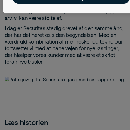
kerneværdier
ærlighed
,
vagtsomhed
og
hjælpsomh
hele tiden guidet os, og hjulpet med at opbygge en
arv, vi kan være stolte af.
I dag er Securitas stadig drevet af den samme ånd,
der har defineret os siden begyndelsen. Med en
værdifuld kombination af mennesker og teknologi
fortsætter vi med at bane vejen for nye løsninger,
der hjælper vores kunder med at være et skridt
foran nye trusler.
Læs historien