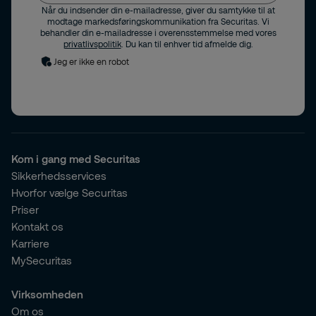
Når du indsender din e-mailadresse, giver du samtykke til at
modtage markedsføringskommunikation fra Securitas. Vi
behandler din e-mailadresse i overensstemmelse med vores
privatlivspolitik
. Du kan til enhver tid afmelde dig.
Jeg er ikke en robot
Kom i gang med Securitas
Sikkerhedsservices
Hvorfor vælge Securitas
Priser
Kontakt os
Karriere
MySecuritas
Virksomheden
Om os