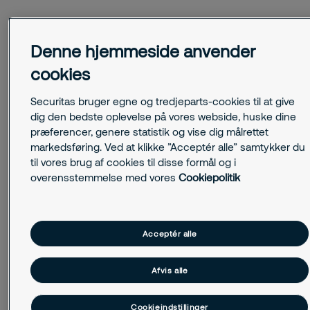
Denne hjemmeside anvender
cookies
Fra beskedne begyndelser til
Securitas bruger egne og tredjeparts-cookies til at give
førende aktør i branchen
dig den bedste oplevelse på vores webside, huske dine
præferencer, genere statistik og vise dig målrettet
Vores historie begynder i 1934, da grundlæggeren
markedsføring. Ved at klikke ”Acceptér alle” samtykker du
Erik Philip-Sörensen etablerede et lille
til vores brug af cookies til disse formål og i
sikkerhedsfirma i Helsingborg, Sverige. Med kun en
overensstemmelse med vores
Cookiepolitik
håndfuld medarbejdere og et ønske om at levere
pålidelige sikkerhedstjenester, lagde Erik
fundamentet til dét, der senere skulle blive til
Securitas; en professionel sikkerhedsleverandør
Acceptér alle
med den nyeste teknologi.
Gennem årtierne har Securitas udvidet globalt og
Afvis alle
omfavnet nye teknologier og innovative tilgange til
sikkerhed. Vores
Cookieindstillinger