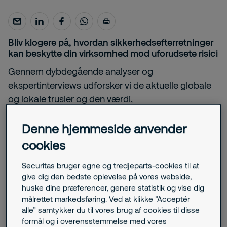
Bliv klogere på, hvordan sikkerhedsefterretninger
kan beskytte din virksomhed mod uforudsete risici
Gennem dybdegående analyser og
ekspertinterviews udforsker vi de aktuelle globale
og lokale trusler og den værdi,
sikkerhedsefterretninger kan skabe for din
virksomhed. Vores rapport dykker bl.a. ned i hvilke
Denne hjemmeside anvender
makrorisici, som virksomheder i Europa står
cookies
overfor og hvilke globale trusler, som efterretninger
Securitas bruger egne og tredjeparts-cookies til at
kan hjælpe med at belyse, og hvordan de kan
give dig den bedste oplevelse på vores webside,
forebygges.
huske dine præferencer, genere statistik og vise dig
målrettet markedsføring. Ved at klikke ”Acceptér
Hent vores gratis White Paper og lær bl.a. mere
alle” samtykker du til vores brug af cookies til disse
om:
formål og i overensstemmelse med vores